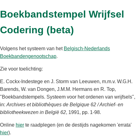
Boekbandstempel Wrijfsel
Codering (beta)
Volgens het systeem van het
Belgisch-Nederlands
Boekbandengenootschap
.
Zie voor toelichting:
E. Cockx-Indestege en J. Storm van Leeuwen, m.m.v. W.G.H.
Barends, W. van Dongen, J.M.M. Hermans en R. Top,
"Boekbandstempels. Systeem voor het ordenen van wrijfsels",
in:
Archives et bibliothèques de Belgique 62 / Archief- en
bibliotheekwezen in België 62
, 1991, pp. 1-98.
Online
hier
te raadplegen (en de destijds nagekomen 'errata'
hier
).